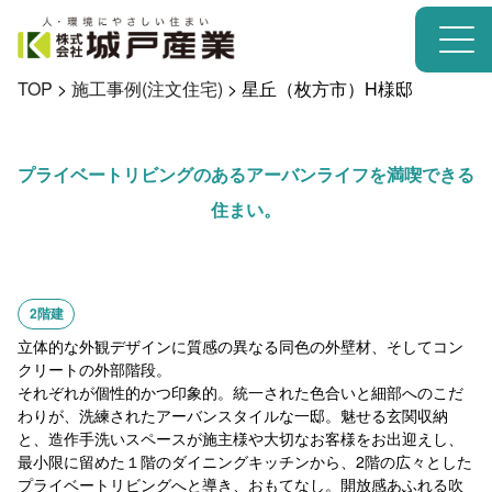
TOP
>
施工事例(注文住宅)
>
星丘（枚方市）H様邸
プライベートリビングのあるアーバンライフを満喫できる
住まい。
2階建
立体的な外観デザインに質感の異なる同色の外壁材、そしてコン
クリートの外部階段。
それぞれが個性的かつ印象的。統一された色合いと細部へのこだ
わりが、洗練されたアーバンスタイルな一邸。魅せる玄関収納
と、造作手洗いスペースが施主様や大切なお客様をお出迎えし、
最小限に留めた１階のダイニングキッチンから、2階の広々とした
プライベートリビングへと導き、おもてなし。開放感あふれる吹