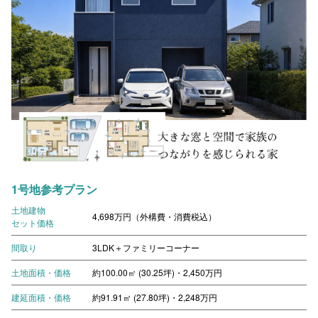
1号地参考プラン
土地建物
4,698万円（外構費・消費税込）
セット価格
間取り
3LDK＋ファミリーコーナー
土地面積・価格
約100.00㎡ (30.25坪)・2,450万円
建延面積・価格
約91.91㎡ (27.80坪)・2,248万円