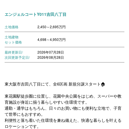
エンジェルコートY011吉田八丁目
土地価格
2,450～2,695万円
土地建物
4,698～4,950万円
セット価格
最終更新日/
2026年07月28日
次回更新予定日/
2026年08月28日
東大阪市吉田八丁目にて、全6区画 新規分譲スタート🏠
東花園駅徒歩圏に位置し、花園中央公園をはじめ、スーパーや教
育施設が身近に揃う暮らしやすい住環境です。
通勤・通学はもちろん、日々のお買い物にも便利な立地で、子育
て世帯にもおすすめ。
利便性と落ち着いた住環境を兼ね備えた、快適な暮らしを叶える
ロケーションです。