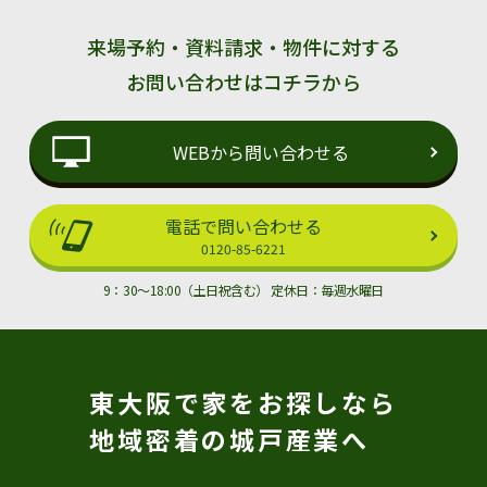
3. 個人情報の取り扱い
[1] 当社は、取得した個人情報について適切な安全措置を講
来場予約・資料請求・物件に対する
じて、加入者の個人情報の漏えい、紛失、毀損または加入者の
個人情報への不正なアクセスを防止することに努めます。
お問い合わせはコチラから
[2] 当社は個人情報の収集にあたり、お客様に対し収集目的
を明らかにし、収集した個人情報は、その利用目的の範囲のみ
で使用し、利用目的を遂行するために業務を委託する場合を除
WEBから問い合わせる
き、第三者に提供は致しません。
[3] 利用目的遂行のために業務を委託する場合は、個人情報
の取り扱いに関して業務委託先の適正な管理・監督を行いま
す。
電話で問い合わせる
[4] 当社は、社員に対し個人情報保護に関する教育啓蒙活動
0120-85-6221
を実施するなど、適切な管理に努めます。
[5] 当社は、個人情報データベースに保管されているお客様
9：30～18:00（土日祝含む） 定休日：毎週水曜日
の個人情報をできる限り正確、完全、最新に保つために、お客
様からの請求により速やかに訂正等を行います。
4. その他
[1] 本基本方針および個人情報保護管理規程は、法令等の制
定・改廃や情勢の変化により、適宜変更、改定するものとしま
す。
東大阪で家をお探しなら
地域密着の城戸産業へ