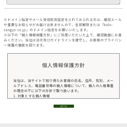
※ドメイン指定やメール受信拒否設定をされておられる方は、確認メール
や重要なお知らせがお届け出来ませんので、全部解除または「kido-
sangyo.co.jp」のドメイン指定をお願いいたします。
※以下の「個人情報保護方針」にご同意いただいた上で、確認画面にお進
みください。当社は法令及びガイドラインを遵守し、お客様のプライバシ
ー保護の徹底を図ります。
個人情報保護方針
当社は、当サイトで知り得たお客様の氏名、住所、性別、メー
ルアドレス、電話番号等の個人情報について、個人の人格尊重
の理念の下に以下の方針で取り扱います。
1. 対象とする個人情報
当サイト使用の際にお送り頂くメール、およびフォームに付随
する氏名、住所、性別、メールアドレス、電話番号等をいいま
す。
2. 利用目的
上記個人情報をお客様個人にご連絡・情報提供する際の情報と
してのみに使用します。