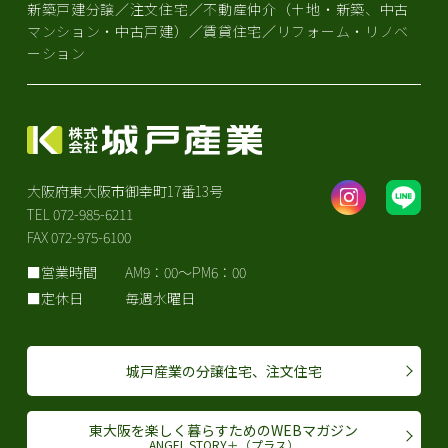
新築戸建分譲／注文住宅／不動産仲介（土地・新築、中古
マンション・中古戸建）／賃貸住宅／リフォーム・リノベ
ーション
大阪府東大阪市御幸町17番13号
TEL 072-985-6211
FAX 072-975-6100
営業時間
AM9：00～PM6：00
定休日
毎週水曜日
城戸産業の分譲住宅、注文住宅
東大阪を楽しく暮らすためのWEBマガジン
ANGEL STORY＋（プラス）