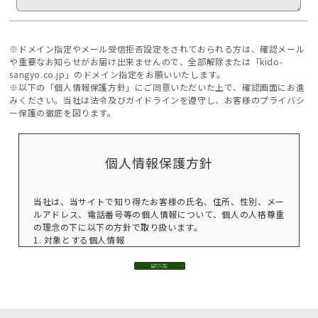
※ドメイン指定やメール受信拒否設定をされておられる方は、確認メール
や重要なお知らせがお届け出来ませんので、全部解除または「kido-
sangyo.co.jp」のドメイン指定をお願いいたします。
※以下の「個人情報保護方針」にご同意いただいた上で、確認画面にお進
みください。当社は法令及びガイドラインを遵守し、お客様のプライバシ
ー保護の徹底を図ります。
個人情報保護方針
当社は、当サイトで知り得たお客様の氏名、住所、性別、メー
ルアドレス、電話番号等の個人情報について、個人の人格尊重
の理念の下に以下の方針で取り扱います。
1. 対象とする個人情報
当サイト使用の際にお送り頂くメール、およびフォームに付随
する氏名、住所、性別、メールアドレス、電話番号等をいいま
す。
2. 利用目的
上記個人情報をお客様個人にご連絡・情報提供する際の情報と
してのみに使用します。