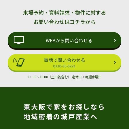
3. 個人情報の取り扱い
[1] 当社は、取得した個人情報について適切な安全措置を講
来場予約・資料請求・物件に対する
じて、加入者の個人情報の漏えい、紛失、毀損または加入者の
個人情報への不正なアクセスを防止することに努めます。
お問い合わせはコチラから
[2] 当社は個人情報の収集にあたり、お客様に対し収集目的
を明らかにし、収集した個人情報は、その利用目的の範囲のみ
で使用し、利用目的を遂行するために業務を委託する場合を除
WEBから問い合わせる
き、第三者に提供は致しません。
[3] 利用目的遂行のために業務を委託する場合は、個人情報
の取り扱いに関して業務委託先の適正な管理・監督を行いま
す。
電話で問い合わせる
[4] 当社は、社員に対し個人情報保護に関する教育啓蒙活動
0120-85-6221
を実施するなど、適切な管理に努めます。
[5] 当社は、個人情報データベースに保管されているお客様
9：30～18:00（土日祝含む） 定休日：毎週水曜日
の個人情報をできる限り正確、完全、最新に保つために、お客
様からの請求により速やかに訂正等を行います。
4. その他
[1] 本基本方針および個人情報保護管理規程は、法令等の制
定・改廃や情勢の変化により、適宜変更、改定するものとしま
す。
東大阪で家をお探しなら
地域密着の城戸産業へ