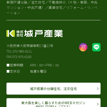
新築戸建分譲／注文住宅／不動産仲介（土地・新築、中古
マンション・中古戸建）／賃貸住宅／リフォーム・リノベ
ーション
大阪府東大阪市御幸町17番13号
TEL 072-985-6211
FAX 072-975-6100
営業時間
AM9：00～PM6：00
定休日
毎週水曜日
城戸産業の分譲住宅、注文住宅
東大阪を楽しく暮らすためのWEBマガジン
ANGEL STORY＋（プラス）